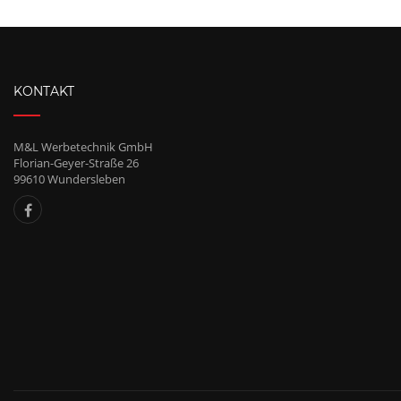
KONTAKT
M&L Werbetechnik GmbH
Florian-Geyer-Straße 26
99610 Wundersleben