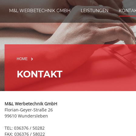
M&L WERBETECHNIK GMBH
LEISTUNGEN
KONTA
HOME
KONTAKT
M&L Werbetechnik GmbH
Florian-Geyer-Straße 26
99610 Wundersleben
TEL: 036376 / 50282
FAX: 036376 / 58022