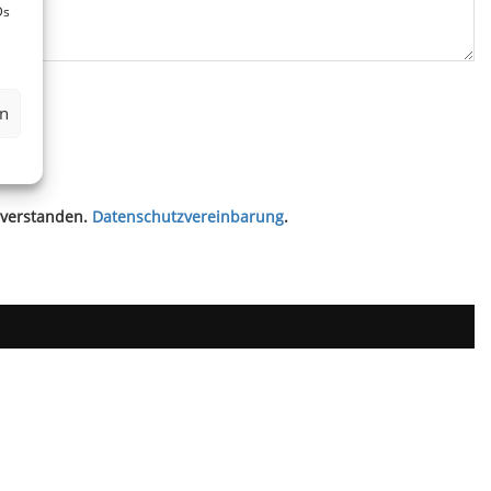
Ds
en
nverstanden.
Datenschutzvereinbarung
.